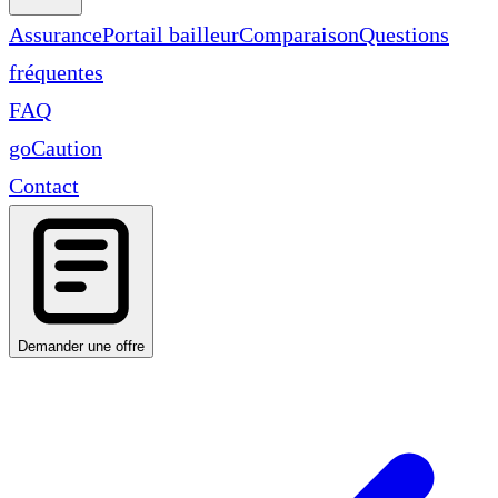
Assurance
Portail bailleur
Comparaison
Questions
fréquentes
FAQ
goCaution
Contact
Demander une offre