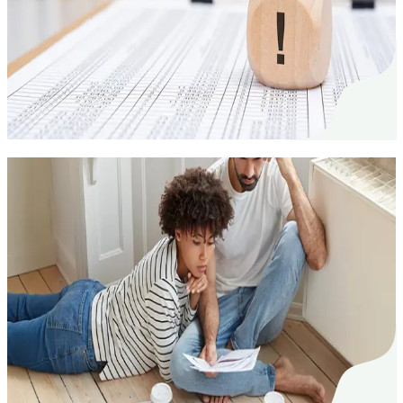
beachten
Welche Schäden vom Mieter beim Auszug behoben
werden müssen, wird oft unterschiedlich gesehen.
Dieser Beitrag klärt auf.
Umzug
12. Juli 2024
Die erste eigene Wohnung: Wichtige
Punkte für einen erfolgreichen Start
Für junge Menschen ist der Umzug in die erste
eigene Wohnung ein wichtiger Schritt. Mit
sorgfältiger Planung lässt sich der Start finanziell