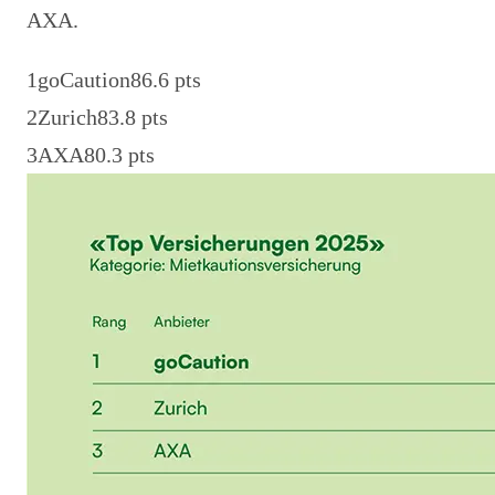
AXA.
1
goCaution
86.6
pts
2
Zurich
83.8
pts
3
AXA
80.3
pts