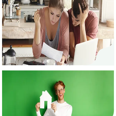
Assicurare la cauzione d'affitto - ecco come
risolvere il problema della cauzione!
Per la maggior parte degli inquilini, i depositi
cauzionali classici sono una seccatura.
L'assicurazione garanzia d'affitto offre un'alternativa
intelligente.
Assicurazione garanzia d'affitto
18. Nov. 2024
Argomenti pro e contro un'assicurazione
garanzia d'affitto