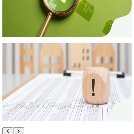
La ricerca di un appartamento e sempre legata a
impegno, tempo e stress. Abbiamo riassunto per voi
i consigli piu importanti.
Trasloco
16. Sept. 2024
Danni dell'inquilino al momento del
trasloco: cosa bisogna sapere
Quali danni devono essere riparati dall'inquilino al
momento del trasloco e spesso oggetto di
controversia. Questo articolo fa chiarezza.