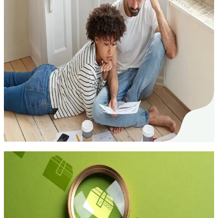
Trasloco
12. Juli 2024
Il primo appartamento: punti importanti
per un inizio riuscito
Per i giovani, il trasloco nel primo appartamento e
un passo importante. Con una pianificazione
accurata, l'inizio puo essere ben assicurato dal punto
di vista finanziario.
Trasloco
09. Mai 2024
Trasloco: i migliori consigli per la ricerca di
alloggio