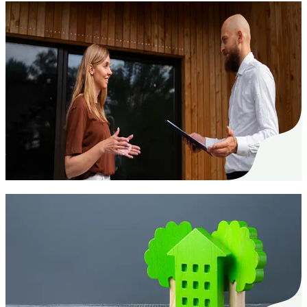
Trasloco
03. Feb. 2025
Nove cose da non dire a un potenziale
proprietario
La ricerca di un alloggio puo essere stressante. Vi
presentiamo alcune affermazioni che dovreste
evitare di fronte a un proprietario.
Deposito cauzionale
20. Jan. 2025
Come funziona la cauzione d'affitto in
Svizzera