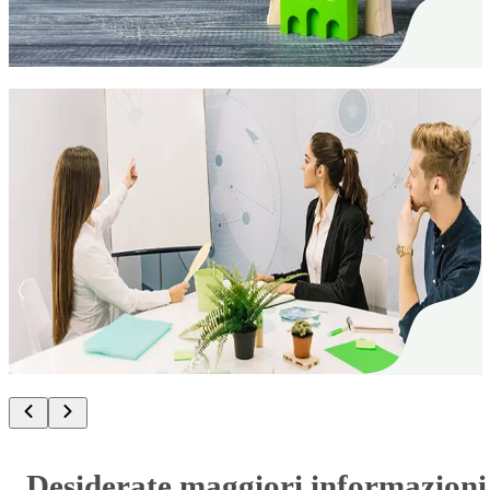
Le basi essenziali del deposito cauzionale classico e
le possibili alternative.
Assicurazione garanzia d'affitto
20. Jan. 2025
L'assicurazione garanzia d'affitto per le
aziende
Le giovani aziende devono prestare particolare
attenzione alla loro liquidita. L'assicurazione
garanzia d'affitto garantisce la liquidita.
Desiderate maggiori informazioni