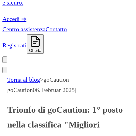
e sicuro.
Accedi
➔
Centro assistenza
Contatto
Registrati
Offerta
Torna al blog
>
goCaution
goCaution
06. Februar 2025
|
Trionfo di goCaution: 1° posto
nella classifica "Migliori